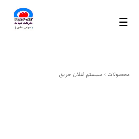
×
☰
خانه
+
محصولات
محصولات
سیستم اعلان حریق
>
خدمات
آموزش
پروژه ها
+
نوشته ها