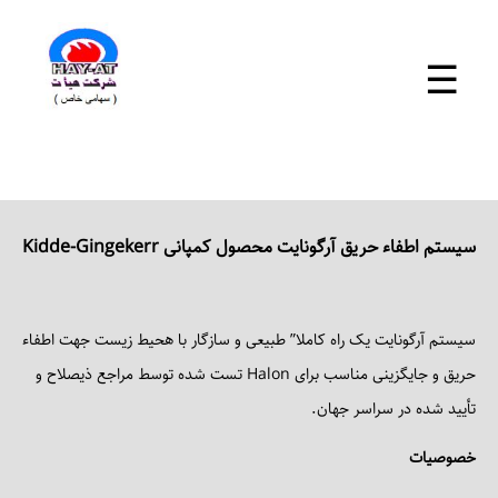
×
☰
خانه
+
سیستم اطفاء حریق آرگونایت محصول کمپانی Kidde-Gingekerr
محصولات
خدمات
سیستم آرگونایت یک راه کاملا” طبیعی و سازگار با هحیط زیست جهت اطفاء
آموزش
حریق و جایگزینی مناسب برای Halon تست شده توسط مراجع ذیصلاح و
پروژه ها
تأیید شده در سراسر جهان.
+
خصوصیات
نوشته ها