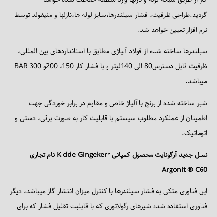
گردید.طراحی ظرفیت، فشار سیلندرها،سایز لوله ها،نازلها و منیفولد توسط
نرم افزار تعیین خواهد شد.
سیلندرها ساخته شده از فولاد آلیاژی مطابق با استانداردهای بین المللی،
ظرفیت قابل دسترس80 الی 140لیتر و با فشار کار 150، 200و 300 BAR
میباشد.
شیر ساخته شده از برنج با آلیاژ خاص و مقاوم در برابر خوردگی جهت
اطمینان از عملکرد مطلوب سیستم با قابلیت کار به صورت برقی، دستی و
اتوماتیک.
نسل جدید آرگونایت محصول کمپانی
Kidde-Gingekerr
نام تجاری
Argonit ® C60
این فناوری متکی به فشار سیلندرها با کنترل میزان انتشار گاز میباشد، دیگر
فناوری استفاده شده شیرهای رگولاتوری که با قابلیت تقلیل فشار که برای