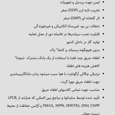
ایمن جهت پرسنل و تجهیزات
+
درباره ما
تخریب لایه ازن (ODP) صفر
اثر گلخانه ای (GWP) صفر
شفاف، بی بو، غیررسانا الکتریکی و غیرخورندگی
قابلیت نصب سیلندرها در فاصله دور از محل تخلیه
تولید گاز در داخل کشور
بدون هیچگونه پسماند و کاملا” پاک
اطفاء حریق چند فضا با استفاده از یک بانک مشترک نتیجتا”
کاهش هزینه های اطفاء
نزدیکی چگالی آرگونایت با هوا سبب میشود زمان مانئگاریبیشتری
جهت اطفاء حریق مهیا گردد.
مناسب جهت تمامی کلاسهای اطفاء حریق
تآیید شده توسط سازمانها و مراجع بین المللی که عبارتند از LPCB,
FM/UL, NFPA, VERITAS, DNV, CNPP و آژانس حفاظت از محیط
زیست جهانی